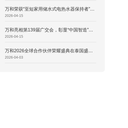
万和荣获“至短家用储水式电热水器保持者”权威认证，引领小体积热水器新潮流 万和电气获权威认证：60L双胆电热水器690mm机身定义“行业至短” 打破空间桎梏！万和电气“至短”电热水器重塑浴室空间新范式
2026-04-15
万和亮相第139届广交会，彰显“中国智造”硬核底气
2026-04-15
万和2026全球合作伙伴荣耀盛典在泰国盛大召开 擘画国际化发展新蓝图，万和2026全球合作伙伴荣耀盛典释放升维信号 同心致远，携手登峰！万和电气锚定“AI+全球化”双引擎
2026-04-03