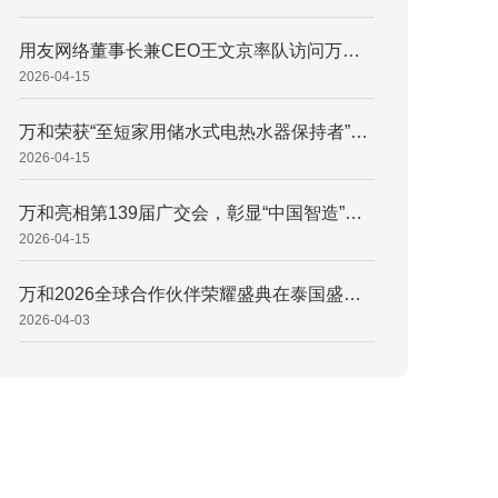
用友网络董事长兼CEO王文京率队访问万和，共筑家电业数智新标杆
2026-04-15
万和荣获“至短家用储水式电热水器保持者”权威认证，引领小体积热水器新潮流 万和电气获权威认证：60L双胆电热水器690mm机身定义“行业至短” 打破空间桎梏！万和电气“至短”电热水器重塑浴室空间新范式
2026-04-15
万和亮相第139届广交会，彰显“中国智造”硬核底气
2026-04-15
万和2026全球合作伙伴荣耀盛典在泰国盛大召开 擘画国际化发展新蓝图，万和2026全球合作伙伴荣耀盛典释放升维信号 同心致远，携手登峰！万和电气锚定“AI+全球化”双引擎
2026-04-03