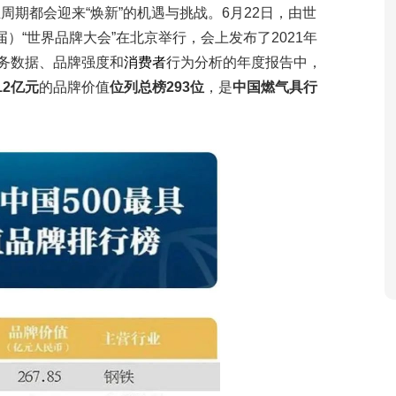
业周期都会迎来
“
焕新
”
的机遇与挑战。
6
月
22
日，由世
届）
“
世界品牌大会
”
在北京举行，会上发布了
2021
年
务数据、品牌强度和
消费者
行为分析的年度报告中，
12
亿元
的品牌价值
位列总榜
293
位
，是
中国燃气具行