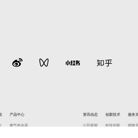
能
产品中心
资讯动态
创新技术
服务
介
燃气热水器
公司新闻
科技创新
细致
星瀚套系
行业动态
领先技术
服务
白银水墨套系
航天品质
服务