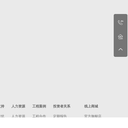
支持
人力资源
工程案例
投资者关系
线上商城
无忧
人力资源
工程合作
定期报告
官方旗舰店
政策
社会招聘
工程案例
投资者保护宣传
万和严选商城
收费
校园招聘
政策法规