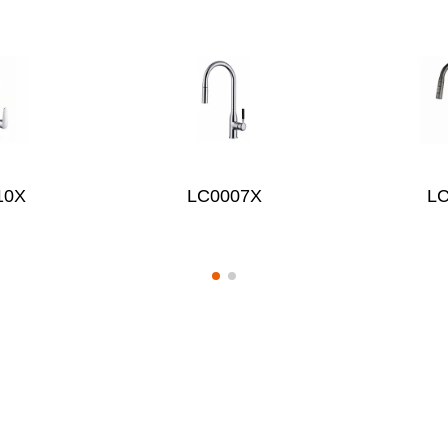
10X
LC0007X
L