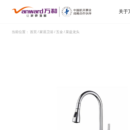
关于
当前位置：
首页
/
家居卫浴
/
五金
/
菜盆龙头