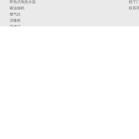
即热式电热水器
线下
吸油烟机
联系
燃气灶
消毒柜
蒸烤箱
洗碗机
集成洗碗机
集成灶
净水器
烹饪中心
采暖炉
商用燃气热水/采暖/商用锅炉/蒸汽发生器
家居卫浴
空气能
097号
海外官网
技术支持：印象互动