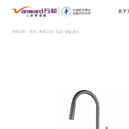
关于
当前位置：
首页
/
家居卫浴
/
五金
/
菜盆龙头