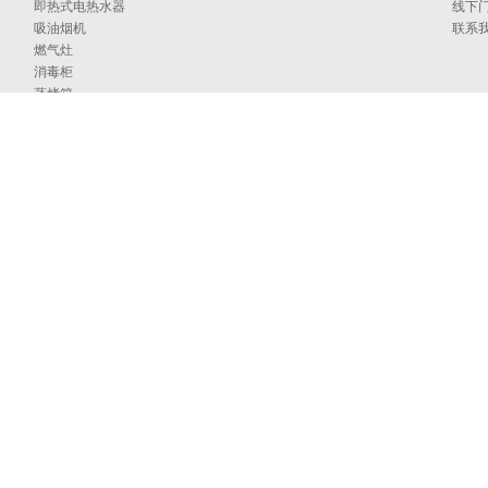
即热式电热水器
线下
吸油烟机
联系
燃气灶
消毒柜
蒸烤箱
洗碗机
集成洗碗机
集成灶
净水器
烹饪中心
采暖炉
商用燃气热水/采暖/商用锅炉/蒸汽发生器
家居卫浴
空气能
097号
海外官网
技术支持：印象互动