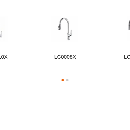
10X
LC0008X
L