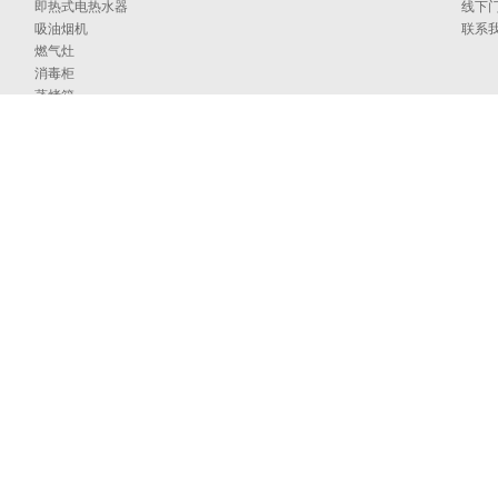
即热式电热水器
线下
吸油烟机
联系
燃气灶
消毒柜
蒸烤箱
洗碗机
集成洗碗机
集成灶
净水器
烹饪中心
采暖炉
商用燃气热水/采暖/商用锅炉/蒸汽发生器
家居卫浴
空气能
097号
海外官网
技术支持：印象互动