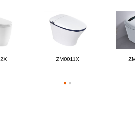
12X
ZM0011X
Z