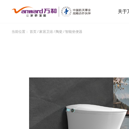
关于
当前位置：
首页
/
家居卫浴
/
陶瓷
/
智能坐便器