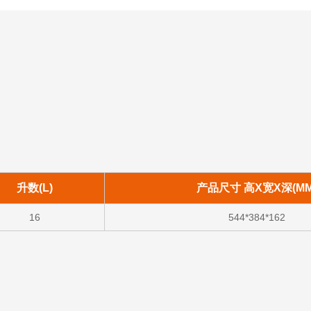
升数(L)
产品尺寸 高X宽X深(MM
16
544*384*162