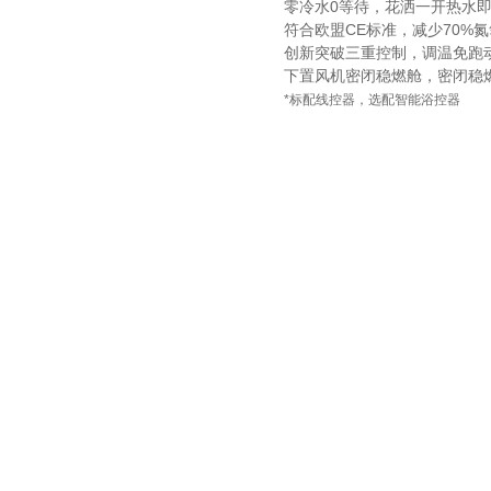
零冷水0等待，花洒一开热水
符合欧盟CE标准，减少70%
创新突破三重控制，调温免跑
下置风机密闭稳燃舱，密闭稳
*
标配线控器，选配智能浴控器