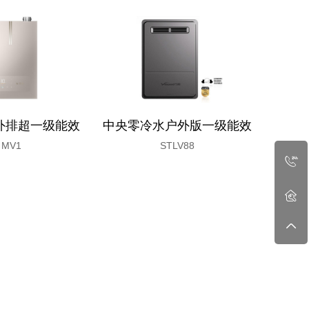
外排超一级能效
中央零冷水户外版一级能效
高端B
MV1
STLV88