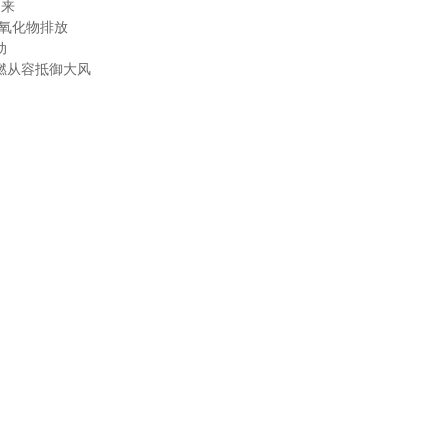
即来
氮氧化物排放
动
燃从容抵御大风