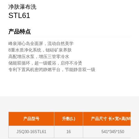
净肤瀑布洗
STL61
产品特点
峰泉湖心岛全面屏，流动自然美学
8重水质净化系统，锶硅矿泉养肤
高配增压水泵，增压三管零冷水
储能双循环，超一级暖浴，启停不冷烫
专利下置风机密闭静燃平台，节能静音双一级
产品型号
升数(L)
产品尺寸 长×宽×高(MM)
JSQ30-16STL61
16
541*345*150