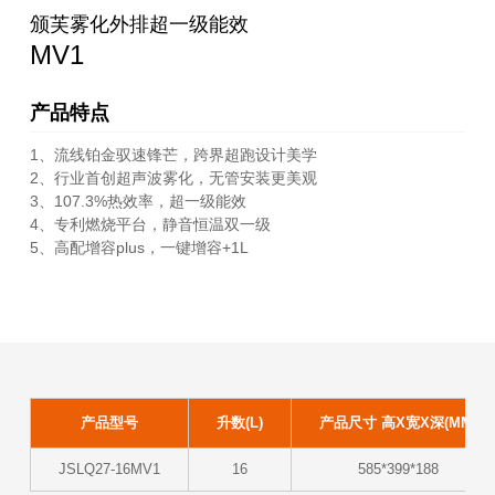
颁芙雾化外排超一级能效
MV1
产品特点
1、流线铂金驭速锋芒，跨界超跑设计美学
2、行业首创超声波雾化，无管安装更美观
3、107.3%热效率，超一级能效
4、专利燃烧平台，静音恒温双一级
5、高配增容plus，一键增容+1L
产品型号
升数(L)
产品尺寸 高X宽X深(MM)
JSLQ27-16MV1
16
585*399*188