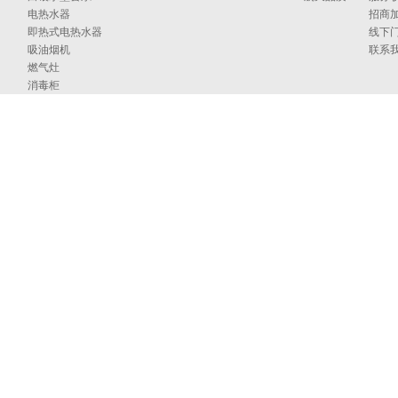
电热水器
招商
即热式电热水器
线下
吸油烟机
联系
燃气灶
消毒柜
蒸烤箱
洗碗机
集成洗碗机
集成灶
净水器
烹饪中心
采暖炉
商用燃气热水/采暖/商用锅炉/蒸汽发生器
家居卫浴
空气能