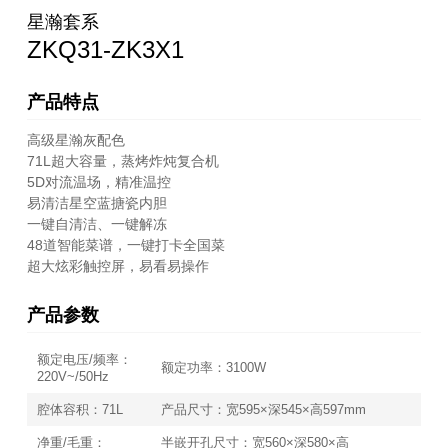
星瀚套系
ZKQ31-ZK3X1
产品特点
高级星瀚灰配色
71L超大容量，蒸烤炸炖复合机
5D对流温场，精准温控
易清洁星空蓝搪瓷内胆
一键自清洁、一键解冻
48道智能菜谱，一键打卡全国菜
超大炫彩触控屏，易看易操作
产品参数
额定电压/频率：
额定功率：3100W
220V~/50Hz
腔体容积：71L
产品尺寸：宽595×深545×高597mm
净重/毛重：
半嵌开孔尺寸：宽560×深580×高