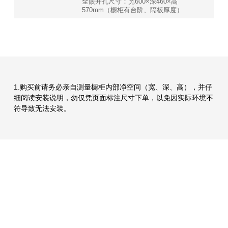
全嵌开孔尺寸：宽600×深460×高
570mm（橱柜有台阶、隔板厚度）
1.购买前请务必亲自测量橱柜内部净空间（宽、深、高），并仔
细阅读安装说明，勿仅凭页面标注尺寸下单，以免因实际环境不
符导致无法安装。