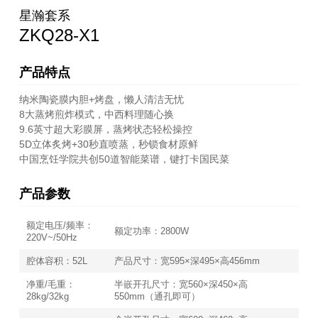
星瀚套系
ZKQ28-X1
产品特点
纳米陶瓷膜内胆+烤盘，懒人清洁无忧
8大蒸烤煎炸模式，中西料理随心换
9.6英寸超大彩膜屏，蒸烤状态轻松操控
5D立体炙烤+30秒直喷蒸，秒锁食材原鲜
中国烹饪学院共创50道智能菜谱，键打卡国民菜
产品参数
额定电压/频率：
额定功率：2800W
220V~/50Hz
腔体容积：52L
产品尺寸：宽595×深495×高456mm
净重/毛重：
半嵌开孔尺寸：宽560×深450×高
28kg/32kg
550mm（通孔即可）