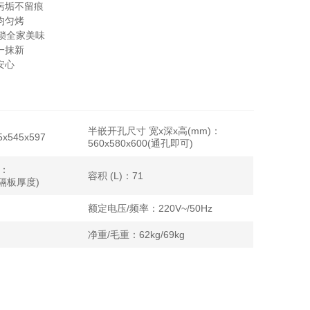
污垢不留痕
均匀烤
锁全家美味
一抹新
安心
半嵌开孔尺寸 宽x深x高(mm)：
545x597
560x580x600(通孔即可)
)：
容积 (L)：71
、隔板厚度)
额定电压/频率：220V~/50Hz
净重/毛重：62kg/69kg