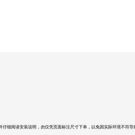
，并仔细阅读安装说明，勿仅凭页面标注尺寸下单，以免因实际环境不符导