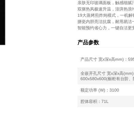
亲肤无印玻璃面板，触感细腻
双驱热风极速升温，澎湃热浪
19大蒸烤煎炸炖模式，一机解
搪瓷内胆亮洁抗腐，耐用易洁
智能预约省心力，一键自洁更
产品参数
产品尺寸 宽x深x高mm)：595x
全嵌开孔尺寸 宽x深x高(mm
600x580x600(橱柜有台阶
额定功率 (W)：3100
腔体容积：71L