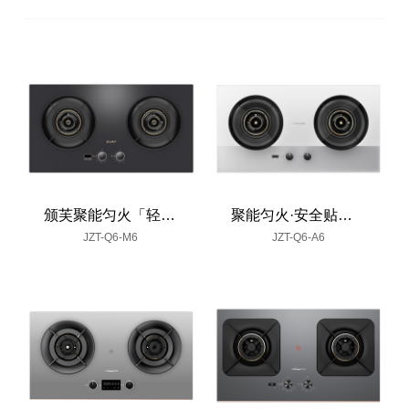
颁芙聚能匀火「轻奢金山」
聚能匀火·安全贴锅灶-「白银水墨」
JZT-Q6-M6
JZT-Q6-A6