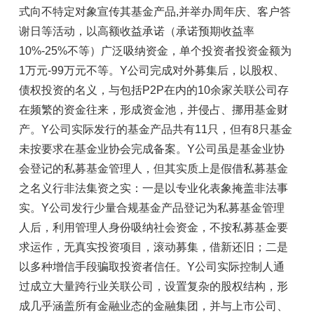
式向不特定对象宣传其基金产品,并举办周年庆、客户答
谢日等活动，以高额收益承诺（承诺预期收益率
10%-25%不等）广泛吸纳资金，单个投资者投资金额为
1万元-99万元不等。Y公司完成对外募集后，以股权、
债权投资的名义，与包括P2P在内的10余家关联公司存
在频繁的资金往来，形成资金池，并侵占、挪用基金财
产。Y公司实际发行的基金产品共有11只，但有8只基金
未按要求在基金业协会完成备案。Y公司虽是基金业协
会登记的私募基金管理人，但其实质上是假借私募基金
之名义行非法集资之实：一是以专业化表象掩盖非法事
实。Y公司发行少量合规基金产品登记为私募基金管理
人后，利用管理人身份吸纳社会资金，不按私募基金要
求运作，无真实投资项目，滚动募集，借新还旧；二是
以多种增信手段骗取投资者信任。Y公司实际控制人通
过成立大量跨行业关联公司，设置复杂的股权结构，形
成几乎涵盖所有金融业态的金融集团，并与上市公司、