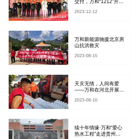
交付，万和“1212”升级
公益陪伴日
2023-12-12
万和新能源驰援北京房
山抗洪救灾
2023-08-15
天灾无情，人间有爱
——万和在河北开展灾
后帮扶 万和在河北灾
2023-08-10
区开展抗洪救灾专项公
益活动
续十年情缘·万和“爱心
热水工程”走进贵州黔