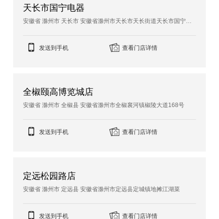
天长市国宁电器
安徽省 滁州市 天长市 安徽省滁州市天长市天长街道天长市国宁电器(同心路店)
发送到手机
查看门店详情
全椒颐高博览城店
安徽省 滁州市 全椒县 安徽省滁州市全椒襄河镇椒陵大道168号
发送到手机
查看门店详情
定远松园路店
安徽省 滁州市 定远县 安徽省滁州市定远县定城镇地摊江湖菜
发送到手机
查看门店详情