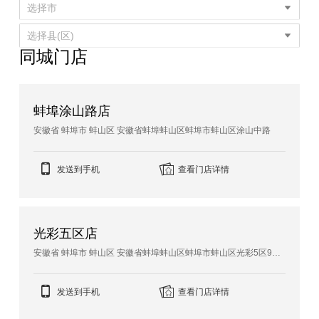
同城门店
蚌埠涂山路店
安徽省 蚌埠市 蚌山区 安徽省蚌埠蚌山区蚌埠市蚌山区涂山中路
发送到手机
查看门店详情
光彩五区店
安徽省 蚌埠市 蚌山区 安徽省蚌埠蚌山区蚌埠市蚌山区光彩5区9栋33号
发送到手机
查看门店详情