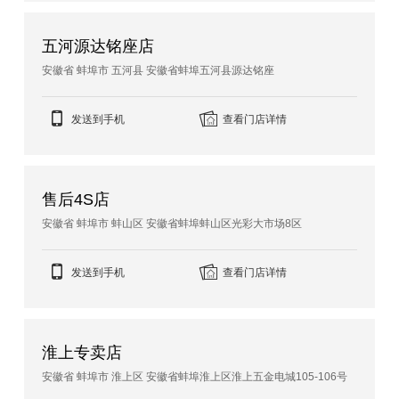
五河源达铭座店
安徽省 蚌埠市 五河县 安徽省蚌埠五河县源达铭座
发送到手机
查看门店详情
售后4S店
安徽省 蚌埠市 蚌山区 安徽省蚌埠蚌山区光彩大市场8区
发送到手机
查看门店详情
淮上专卖店
安徽省 蚌埠市 淮上区 安徽省蚌埠淮上区淮上五金电城105-106号