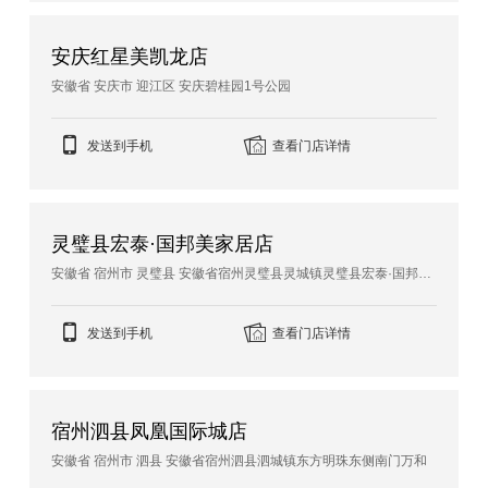
安庆红星美凯龙店
安徽省 安庆市 迎江区 安庆碧桂园1号公园
发送到手机
查看门店详情
灵璧县宏泰·国邦美家居店
安徽省 宿州市 灵璧县 安徽省宿州灵璧县灵城镇灵璧县宏泰·国邦美家居
发送到手机
查看门店详情
宿州泗县凤凰国际城店
安徽省 宿州市 泗县 安徽省宿州泗县泗城镇东方明珠东侧南门万和