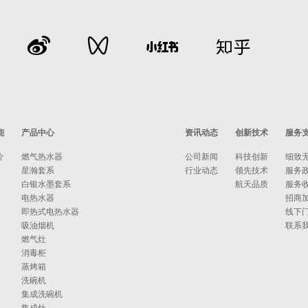
能
产品中心
资讯动态
创新技术
服务
介
燃气热水器
公司新闻
科技创新
细致
星瀚套系
行业动态
领先技术
服务
白银水墨套系
航天品质
服务
电热水器
招商
即热式电热水器
线下
吸油烟机
联系
燃气灶
消毒柜
蒸烤箱
洗碗机
集成洗碗机