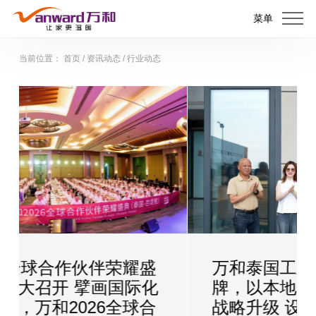
菜单
当前位置：
首页
/
资讯动态
/
行业动态
伴荣耀盛
万和泰国工业设计中心正式
画国际化
牌，以本地化创新驱动全球
6全球合
战略升级 设计赋能全球，