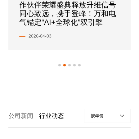
伙伴荣耀盛典释放升维信号
泰国工
心致远，携手登峰！万和电
万和全
锚定“AI+全球化”双引擎
造“设计
闭环
2026-04-03
2026-04
公司新闻
行业动态
按年份