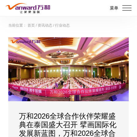
菜单
当前位置：
首页
/
资讯动态
/
行业动态
和2026全球合作伙伴荣耀盛
万和泰
在泰国盛大召开 擘画国际化
牌，以
展新蓝图，万和2026全球合
战略升