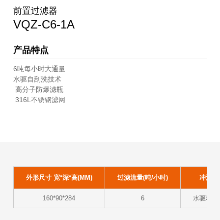
前置过滤器
VQZ-C6-1A
产品特点
6吨每小时大通量
水驱自刮洗技术
高分子防爆滤瓶
316L不锈钢滤网
外形尺寸 宽*深*高(MM)
过滤流量(吨/小时)
冲洗方
160*90*284
6
水驱动自