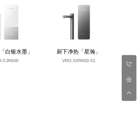
「白银水墨」
厨下净热「星瀚」
前置
-CJR600
VRO-SXR600-X1