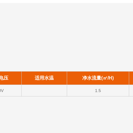
电压
适用水温
净水流量(㎡/H)
0V
1.5