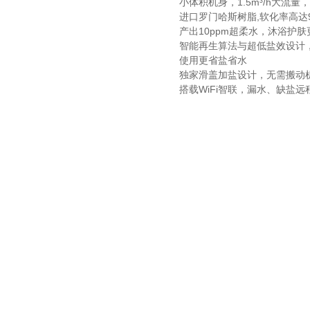
小体积机身，1.5m³/h大流
进口罗门哈斯树脂,软化率高达9
产出10ppm超柔水，沐浴护
智能再生算法与超低盐效设计
使用更省盐省水
独家滑盖加盐设计，无需搬动
搭载WiFi智联，漏水、缺盐