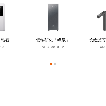
「钻石」
低钠矿化「峰泉」
长效滤芯
103
VRO-M810-1A
XRO