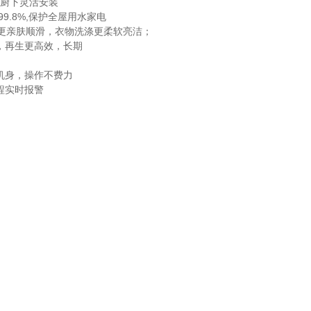
量，厨下灵活安装
9.8%,保护全屋用水家电
肤更亲肤顺滑，衣物洗涤更柔软亮洁；
，再生更高效，长期
机身，操作不费力
远程实时报警