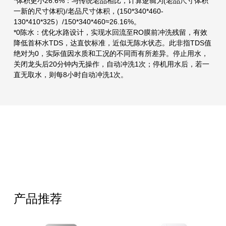
*体积更小26.6%：与传统老品相比，计算逻辑为(老品尺寸体积
一新的尺寸体积)/老品尺寸体积，(150*340*460-
130*410*325）/150*340*460≈26.16%。
*0陈水：优化水路设计，实现水回流至RO膜前冲洗残留，有效
降低首杯水TDS，达直饮标准，近似无陈水状态。此非指TDS值
绝对为0，实际值因水质和工况的不同而有所差异。停止用水，
关闭龙头后20分钟内无操作，自动冲洗1次；停机用水后，若一
直无取水，则每8小时自动冲洗1次。
产品推荐