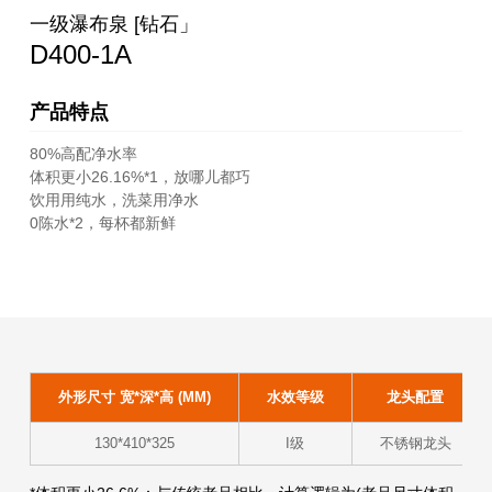
一级瀑布泉 [钻石」
D400-1A
产品特点
80%高配净水率
体积更小26.16%*1，放哪儿都巧
饮用用纯水，洗菜用净水
0陈水*2，每杯都新鲜
外形尺寸 宽*深*高 (MM)
水效等级
龙头配置
130*410*325
I级
不锈钢龙头