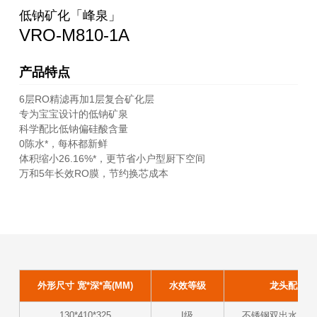
低钠矿化「峰泉」
VRO-M810-1A
产品特点
6层RO精滤再加1层复合矿化层
专为宝宝设计的低钠矿泉
科学配比低钠偏硅酸含量
0陈水*，每杯都新鲜
体积缩小26.16%*，更节省小户型厨下空间
万和5年长效RO膜，节约换芯成本
外形尺寸 宽*深*高(MM)
水效等级
龙头配置
130*410*325
I级
不锈钢双出水屏显