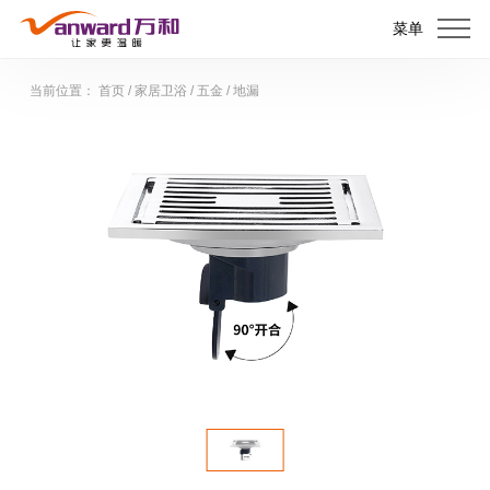
菜单
当前位置：
首页
/
家居卫浴
/
五金
/
地漏