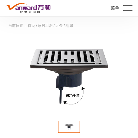
菜单
当前位置：
首页
/
家居卫浴
/
五金
/
地漏