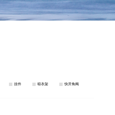
挂件
晾衣架
快开角阀