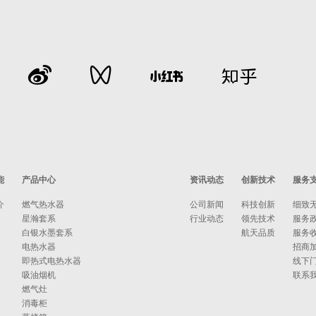
能
产品中心
资讯动态
创新技术
服务
介
燃气热水器
公司新闻
科技创新
细致
星瀚套系
行业动态
领先技术
服务
白银水墨套系
航天品质
服务
电热水器
招商
即热式电热水器
线下
吸油烟机
联系
燃气灶
消毒柜