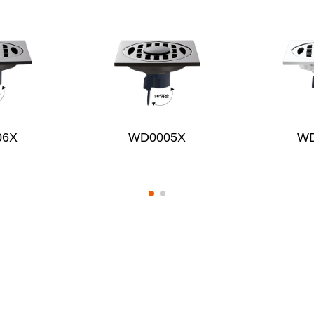
06X
WD0005X
WD