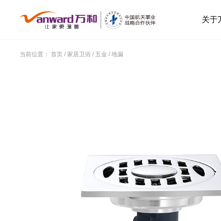
关于
当前位置：
首页
/
家居卫浴
/
五金
/
地漏