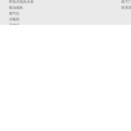
即热式电热水器
线下
吸油烟机
联系
燃气灶
消毒柜
蒸烤箱
洗碗机
集成洗碗机
集成灶
净水器
烹饪中心
采暖炉
商用燃气热水/采暖/商用锅炉/蒸汽发生器
家居卫浴
空气能
097号
海外官网
技术支持：印象互动