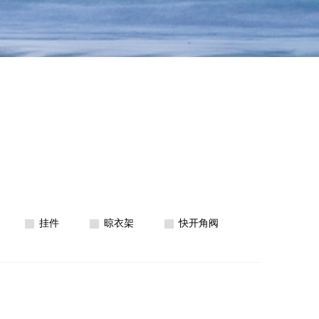
挂件
晾衣架
快开角阀