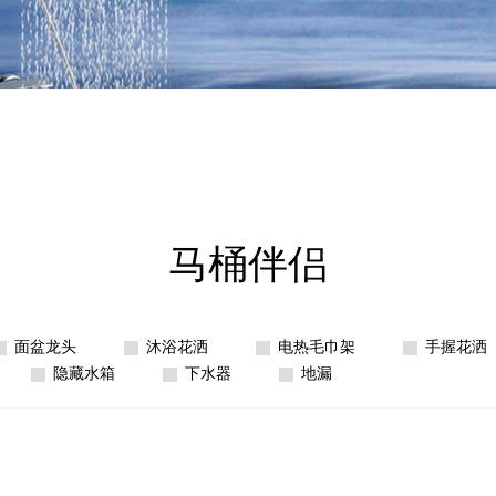
马桶伴侣
面盆龙头
沐浴花洒
电热毛巾架
手握花洒
隐藏水箱
下水器
地漏