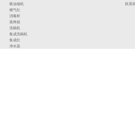
吸油烟机
联系
燃气灶
消毒柜
蒸烤箱
洗碗机
集成洗碗机
集成灶
净水器
烹饪中心
采暖炉
商用燃气热水/采暖/商用锅炉/蒸汽发生器
家居卫浴
空气能
097号
海外官网
技术支持：印象互动