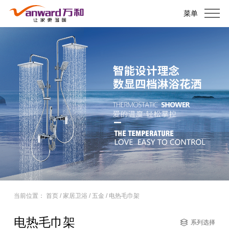
菜单
当前位置：
首页
/
家居卫浴
/
五金
/
电热毛巾架
电热毛巾架
系列选择