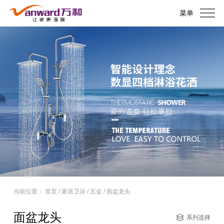
菜单
当前位置：
首页
/
家居卫浴
/
五金
/
面盆龙头
面盆龙头
系列选择