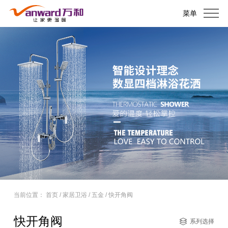
菜单
当前位置：
首页
/
家居卫浴
/
五金
/
快开角阀
快开角阀
系列选择