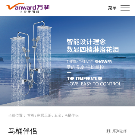
菜单
当前位置：
首页
/
家居卫浴
/
五金
/
马桶伴侣
马桶伴侣
系列选择