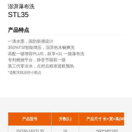
澎湃瀑布洗
STL35
产品特点
一滴水墨，国韵新潮设计
350%TSI智能增压，澎湃热水畅爽洗
高配一键增容PLUS，跃享+1L 一级瀑布洗
专利燃烧平台，静音节能双一级
第三代零冷水，点对点精准巡航预热
*选配无线浴控小圆点
产品型号
升数(L)
产品尺寸 长×宽×高(MM)
JSQ30-16STL35
16
560*345*182