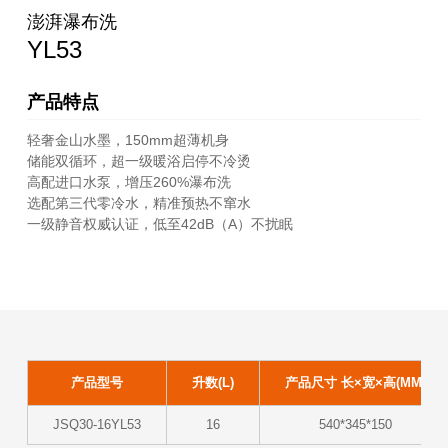
澎湃瀑布洗
YL53
产品特点
轻奢金山水墨，150mm超薄机身
储能双循环，超一级暖浴启停不冷烫
高配进口水泵，增压260%瀑布洗
选配第三代零冷水，精准预热不窜水
一级静音权威认证，低至42dB（A）不扰眠
产品型号
升数(L)
产品尺寸 长×宽×高(MM)
JSQ30-16YL53
16
540*345*150