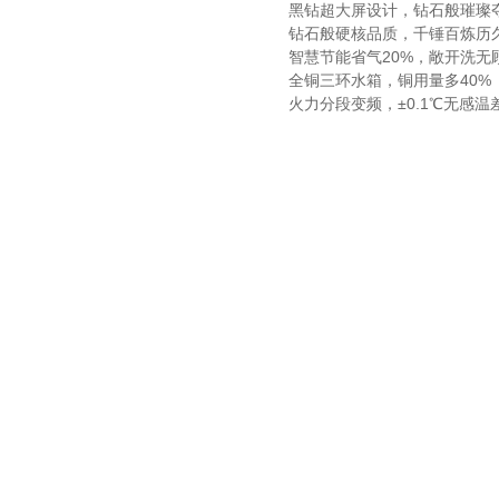
黑钻超大屏设计，钻石般璀璨
钻石般硬核品质，千锤百炼历
智慧节能省气20%，敞开洗无
全铜三环水箱，铜用量多40%
火力分段变频，±0.1℃无感温