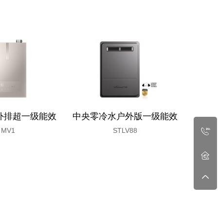
外排超一级能效
中央零冷水户外版一级能效
高端B
MV1
STLV88