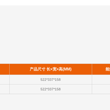
产品尺寸 长×宽×高(MM)
能
522*337*158
522*337*158