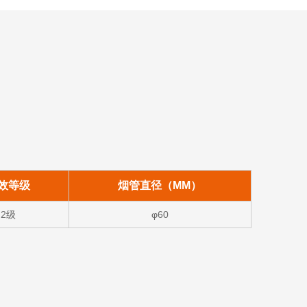
效等级
烟管直径（MM）
2级
φ60