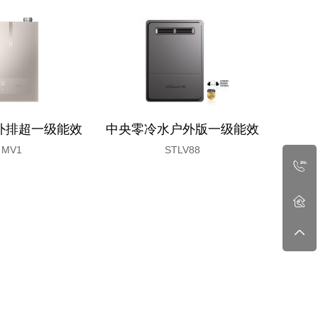
外排超一级能效
中央零冷水户外版一级能效
高端B
MV1
STLV88