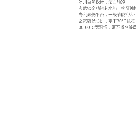
冰川自然设计，洁白纯净
玄武钛金精钢芯水箱，抗腐蚀性
专利燃烧平台，一级节能*认证
玄武碘伏防护，零下30°C抗冻
30-60°C宽温浴，夏不烫冬够