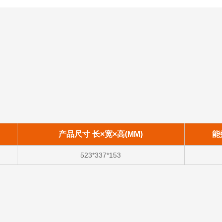
产品尺寸 长×宽×高(MM)
能
523*337*153