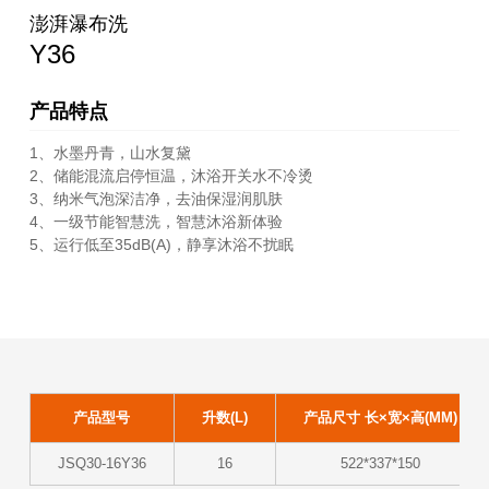
澎湃瀑布洗
Y36
产品特点
1、水墨丹青，山水复黛
2、储能混流启停恒温，沐浴开关水不冷烫
3、纳米气泡深洁净，去油保湿润肌肤
4、一级节能智慧洗，智慧沐浴新体验
5、运行低至35dB(A)，静享沐浴不扰眠
产品型号
升数(L)
产品尺寸 长×宽×高(MM)
JSQ30-16Y36
16
522*337*150