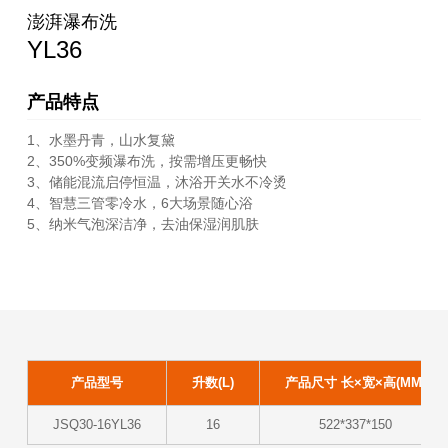
澎湃瀑布洗
YL36
产品特点
1、水墨丹青，山水复黛
2、350%变频瀑布洗，按需增压更畅快
3、储能混流启停恒温，沐浴开关水不冷烫
4、智慧三管零冷水，6大场景随心浴
5、纳米气泡深洁净，去油保湿润肌肤
产品型号
升数(L)
产品尺寸 长×宽×高(MM)
JSQ30-16YL36
16
522*337*150