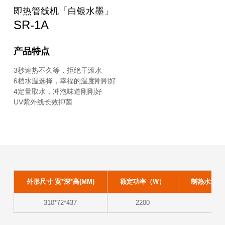
即热管线机「白银水墨」
SR-1A
产品特点
3秒速热不久等，拒绝干滚水
6档水温选择，幸福的温度刚刚好
4定量取水，冲泡味道刚刚好
UV紫外线长效抑菌
外形尺寸 宽*深*高(MM)
额定功率（W）
制热水速度(≥9
310*72*437
2200