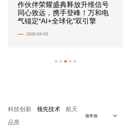
作伙伴荣耀盛典释放升维信号
泰国
同心致远，携手登峰！万和电
万和
气锚定“AI+全球化”双引擎
造“设
闭环
2026-04-03
2026-
科技创新
领先技术
航天
按年份
品质