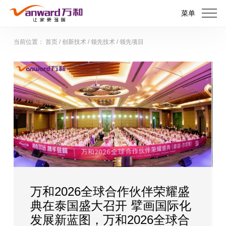
菜单
当前位置：
首页
/
创新技术
/
领先技术
/
领先项目
万和2026全球合作伙伴荣耀盛
万和
典在泰国盛大召开 擘画国际化
牌，
发展新蓝图，万和2026全球合
战略升