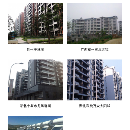
荆州美林湖
广西柳州窑埠古镇
湖北十堰市龙凤馨园
湖北襄樊万众太阳城