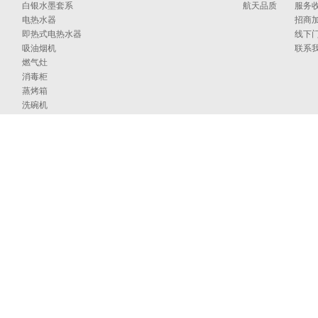
白银水墨套系
航天品质
服务
电热水器
招商
即热式电热水器
线下
吸油烟机
联系
燃气灶
消毒柜
蒸烤箱
洗碗机
集成洗碗机
集成灶
净水器
烹饪中心
采暖炉
商用燃气热水/采暖/商用锅炉/蒸汽发生器
家居卫浴
空气能