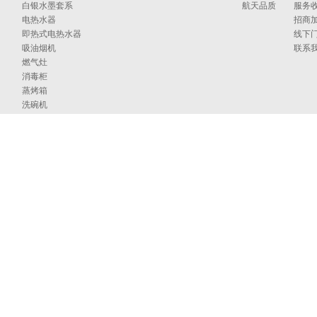
白银水墨套系
航天品质
服务
电热水器
招商
即热式电热水器
线下
吸油烟机
联系
燃气灶
消毒柜
蒸烤箱
洗碗机
集成洗碗机
集成灶
净水器
烹饪中心
采暖炉
商用燃气热水/采暖/商用锅炉/蒸汽发生器
家居卫浴
空气能