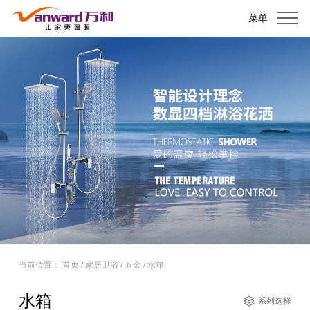
菜单
当前位置：
首页
/
家居卫浴
/
五金
/
水箱
水箱
系列选择