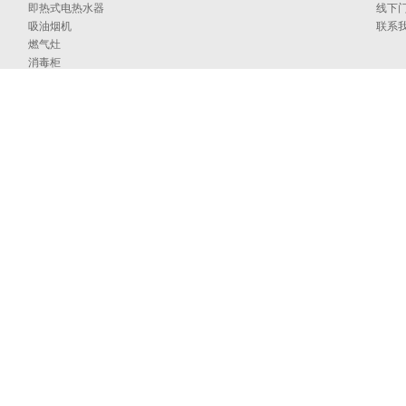
即热式电热水器
线下
吸油烟机
联系
燃气灶
消毒柜
蒸烤箱
洗碗机
集成洗碗机
集成灶
净水器
烹饪中心
采暖炉
商用燃气热水/采暖/商用锅炉/蒸汽发生器
家居卫浴
空气能