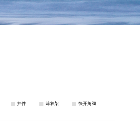
挂件
晾衣架
快开角阀