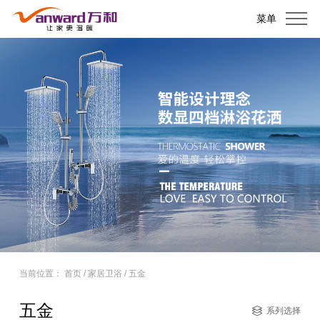
菜单
当前位置：
首页
/
家居卫浴
/
五金
五金
系列选择