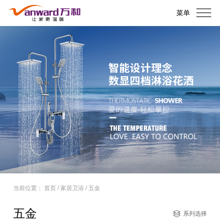
菜单
当前位置：
首页
/
家居卫浴
/
五金
五金
系列选择