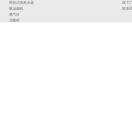
即热式电热水器
线下
吸油烟机
联系
燃气灶
消毒柜
蒸烤箱
洗碗机
集成洗碗机
集成灶
净水器
烹饪中心
采暖炉
商用燃气热水/采暖/商用锅炉/蒸汽发生器
家居卫浴
空气能