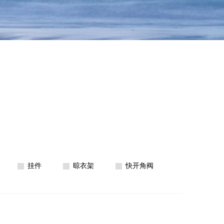
挂件
晾衣架
快开角阀