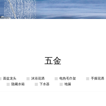
五金
面盆龙头
沐浴花洒
电热毛巾架
手握花洒
隐藏水箱
下水器
地漏