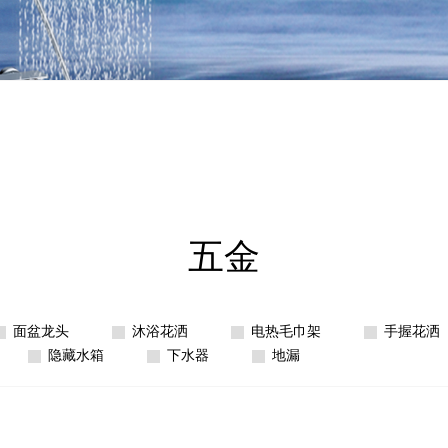
五金
面盆龙头
沐浴花洒
电热毛巾架
手握花洒
隐藏水箱
下水器
地漏