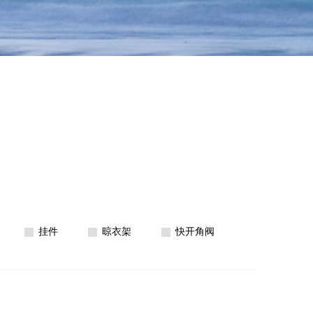
挂件
晾衣架
快开角阀