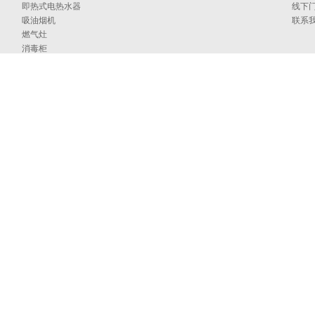
即热式电热水器
线下
吸油烟机
联系
燃气灶
消毒柜
蒸烤箱
洗碗机
集成洗碗机
集成灶
净水器
烹饪中心
采暖炉
商用燃气热水/采暖/商用锅炉/蒸汽发生器
家居卫浴
空气能